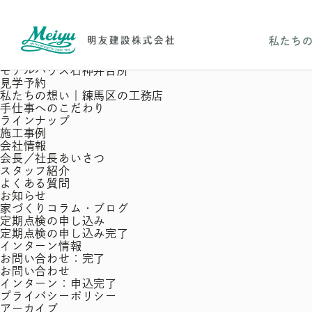
投
Previous:
家族を大切にしながら真面目に一生懸命に取り
稿
Next:
お客様、家づくりスタッフ、周りの皆様がハッピー
ナ
検
私たち
ビ
索:
固定ページ
ゲ
イベント
ー
モデルハウス石神井台所
シ
見学予約
ョ
私たちの想い｜練馬区の工務店
ン
手仕事へのこだわり
ラインナップ
施工事例
会社情報
会長／社長あいさつ
スタッフ紹介
よくある質問
お知らせ
家づくりコラム・ブログ
定期点検の申し込み
定期点検の申し込み完了
インターン情報
お問い合わせ：完了
お問い合わせ
インターン：申込完了
プライバシーポリシー
アーカイブ