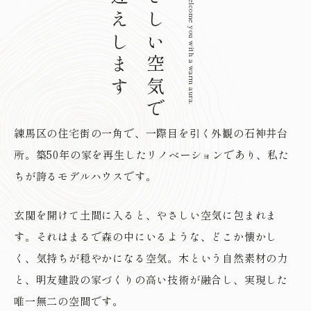
お迎えします
やさしい空気で
We will welcome you with a warm aura.
練馬区の住宅街の一角で、一際目を引く外観の石神井台
所。築50年の家を再生したリノベーションであり、私た
ちが誇るモデルハウスです。
玄関を開けて土間に入ると、やさしい空気に包まれま
す。それはまるで森の中にいるような、どこか懐かし
く、気持ちが穏やかになる空気。木という自然素材の力
と、明友建設の家づくりの高い技術が融合し、実現した
唯一無二の空間です。