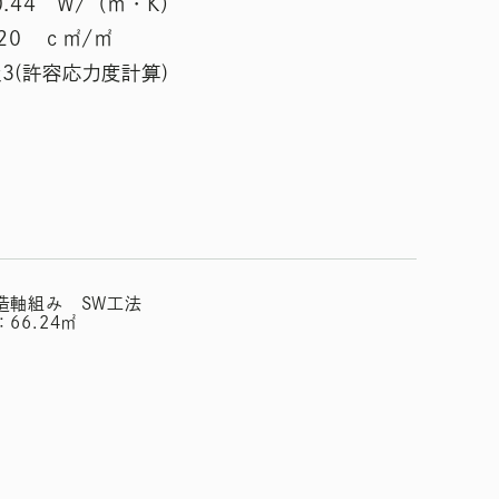
0.44 W/（㎡・K）
.20 ｃ㎡/㎡
3(許容応力度計算)
造軸組み SW工法
66.24㎡