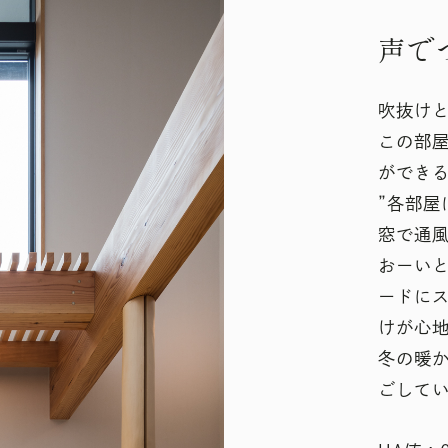
声で
吹抜け
この部
ができる
”各部屋
窓で通風
おーい
ードに
けが心
冬の暖
ごして