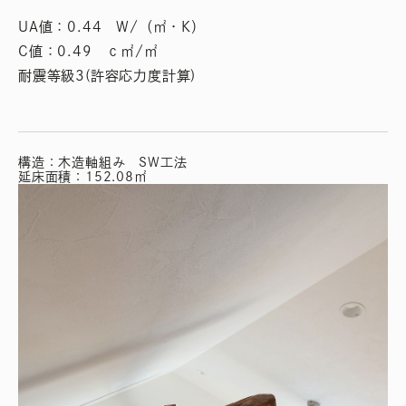
UA値：0.44 W/（㎡・K）
C値：0.49 ｃ㎡/㎡
耐震等級3(許容応力度計算)
構造：木造軸組み SW工法
延床面積：152.08㎡