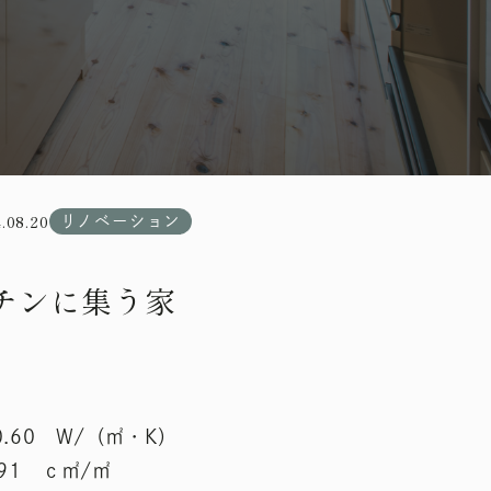
.08.20
リノベーション
チンに集う家
0.60 W/（㎡・K）
.91 ｃ㎡/㎡