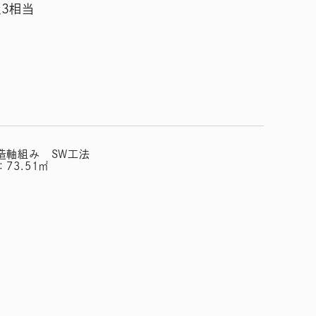
3相当
造軸組み SW工法
73.51㎡