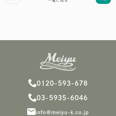
0120-593-678
03-5935-6046
info＠meiyu-k.co.jp