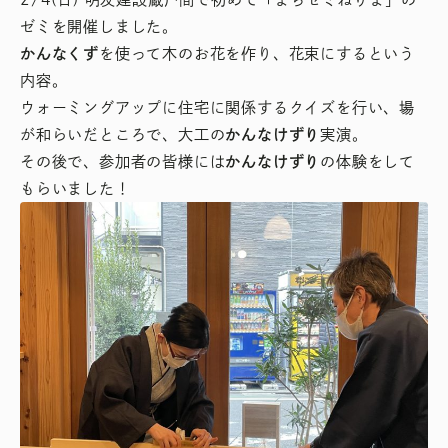
ゼミを開催しました。
かんなくず
を使って木のお花を作り、花束にするという
内容。
ウォーミングアップに住宅に関係するクイズを行い、場
が和らいだところで、大工の
かんなけずり
実演。
その後で、参加者の皆様には
かんなけずり
の体験をして
もらいました！